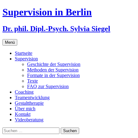
Zum
Supervision in Berlin
Inhalt
springen
Dr. phil. Dipl.-Psych. Sylvia Siegel
Menü
Startseite
Supervision
Geschichte der Supervision
Methoden der Supervision
Formate in der Supervision
Texte
FAQ zur Supervision
Coaching
Teamentwicklung
Gestalttherapie
Über mich
Kontakt
Videoberatung
Suchen
nach: