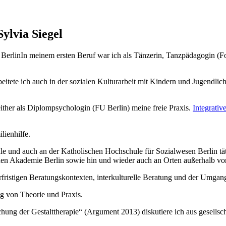
Sylvia Siegel
In meinem ersten Beruf war ich als Tänzerin, Tanzpädagogin (
eitete ich auch in der sozialen Kulturarbeit mit Kindern und Jugendlic
either als Diplompsychologin (FU Berlin) meine freie Praxis.
Integrativ
lienhilfe.
 und auch an der Katholischen Hochschule für Sozialwesen Berlin tätig.
en Akademie Berlin sowie hin und wieder auch an Orten außerhalb von
istigen Beratungskontexten, interkulturelle Beratung und der Umgang 
g von Theorie und Praxis.
chung der Gestalttherapie“ (Argument 2013) diskutiere ich aus gesellsc